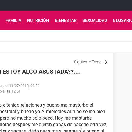
FAMILIA
NUTRICIÓN
BIENESTAR
SEXUALIDAD
GLOSARI
Siguiente Tema
ESTOY ALGO ASUSTADA??....
vap el 11/07/2015, 09:56
5 a las 12:51
o e tenido relaciones y bueno me masturbo el
estrual y bueno yo el miercoles aun no se iba bien
r pero no mucho solo poco, Hoy me masturbe
2 horas despues me dieron ganas de hacerlo otra vez,
er y sacar el dedo pues me vi sangre :( y bueno si