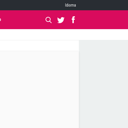
Idioma
O