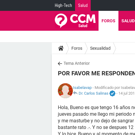
High-Tech
Salud
FOROS
SALUD
Foros
Sexualidad
Tema Anterior
POR FAVOR ME RESPONDEN 
Isabelavap
- Modificado por Isabela
Dr. Carlos Salinas
-
14 jul 201
Hola, Bueno es que tengo 16 años n
jueves pasado me llego mi periodo m
y me masturbe y no dejo de sangra
bastante rato .-. Y no se despues 1
Y lo hice, Bueno y al momento de met