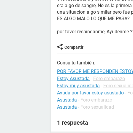
era algo de sangre, No es la primera
una situacion algo similar pero fue 
ES ALGO MALO LO QUE ME PASA?
por favor respindanme, Ayudenme ?
Compartir
Consulta también:
POR FAVOR ME RESPONDEN ESTOY 
Estoy Asustada
-
Foro embarazo
Estoy muy asustada
-
Foro sexualid
Ayuda por favor estoy asustado
-
Fo
Asustada
-
Foro embarazo
Asustada
-
Foro sexualidad
1 respuesta