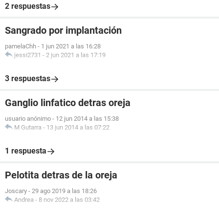
2 respuestas
Sangrado por implantación
pamelaChh
-
1 jun 2021 a las 16:28
jessi2731
-
2 jun 2021 a las 17:19
3 respuestas
Ganglio linfatico detras oreja
usuario anónimo
-
12 jun 2014 a las 15:38
M Gutarra
-
13 jun 2014 a las 07:22
1 respuesta
Pelotita detras de la oreja
Joscary
-
29 ago 2019 a las 18:26
Andrea
-
8 nov 2022 a las 03:42