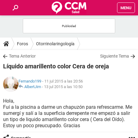
MENU
INICIO
FOROS
Foros
Otorrinolaringología
SALUD
Tema Anterior
Siguiente Tema
Líquido amarillento color Cera de oreja
FAMILIA
Fernando199
- 11 jul 2015 a las 20:56
NUTRICIÓN
AlbertJim
-
13 jul 2015 a las 10:50
Hola,
BIENESTAR
Fuí a la piscina a darme un chapuzón para refrescarme. Me
sumergí y salí a la superficia derrepente me empezó a salir
SEXUALIDAD
un tipo de liquido amarillento color cera ( Cera del Oído).
Estoy un poco preucupado. Gracias
GLOSARIO