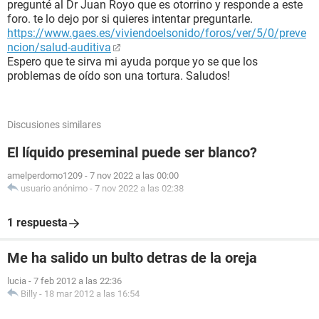
pregunté al Dr Juan Royo que es otorrino y responde a este
foro. te lo dejo por si quieres intentar preguntarle.
https://www.gaes.es/viviendoelsonido/foros/ver/5/0/preve
ncion/salud-auditiva
Espero que te sirva mi ayuda porque yo se que los
problemas de oído son una tortura. Saludos!
Discusiones similares
El líquido preseminal puede ser blanco?
amelperdomo1209
-
7 nov 2022 a las 00:00
usuario anónimo
-
7 nov 2022 a las 02:38
1 respuesta
Me ha salido un bulto detras de la oreja
lucia
-
7 feb 2012 a las 22:36
Billy
-
18 mar 2012 a las 16:54