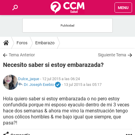
MENU
INICIO
FOROS
Foros
Embarazo
SALUD
Tema Anterior
Siguiente Tema
Necesito saber si estoy embarazada?
FAMILIA
Dulce_jaque
- 12 jul 2015 a las 06:24
NUTRICIÓN
Dr. Joseph Exebio
-
13 jul 2015 a las 05:17
Hola quiero saber si estoy embarazada o no pero estoy
BIENESTAR
confundida porque mi esposo eyaculo dentro de mi 3 veces
hace dos semanas & ahora me vino la menstruación tengo
SEXUALIDAD
unos cólicos horribles & me bajo igual que siempre, que
pasa?!
GLOSARIO