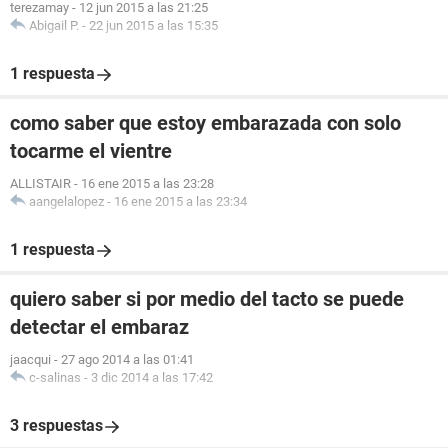
terezamay
-
12 jun 2015 a las 21:25
Abigail P.
-
22 jun 2015 a las 15:35
1 respuesta
como saber que estoy embarazada con solo
tocarme el vientre
ALLISTAIR
-
16 ene 2015 a las 23:28
aangelalopez
-
16 ene 2015 a las 23:34
1 respuesta
quiero saber si por medio del tacto se puede
detectar el embaraz
jaacqui
-
27 ago 2014 a las 01:41
c-salinas
-
3 dic 2014 a las 17:42
3 respuestas