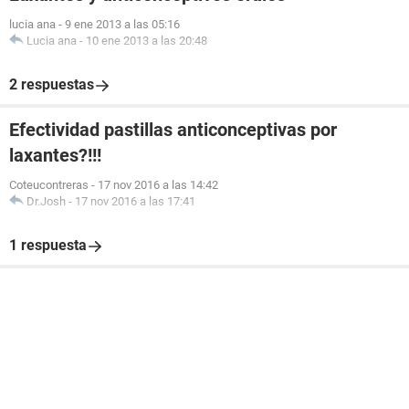
lucia ana
-
9 ene 2013 a las 05:16
Lucia ana
-
10 ene 2013 a las 20:48
2 respuestas
Efectividad pastillas anticonceptivas por
laxantes?!!!
Coteucontreras
-
17 nov 2016 a las 14:42
Dr.Josh
-
17 nov 2016 a las 17:41
1 respuesta