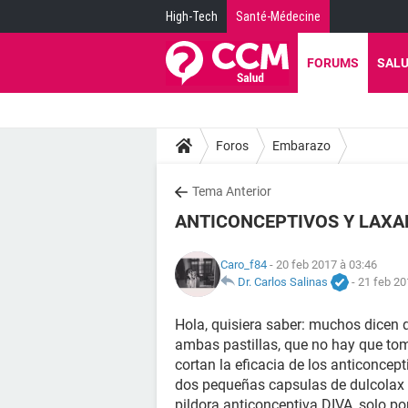
High-Tech
Santé-Médecine
FORUMS
SAL
Foros
Embarazo
Tema Anterior
ANTICONCEPTIVOS Y LAXA
Caro_f84
- 20 feb 2017 à 03:46
Dr. Carlos Salinas
-
21 feb 20
Hola, quisiera saber: muchos dicen q
ambas pastillas, que no hay que toma
cortan la eficacia de los anticoncep
dos pequeñas capsulas de dulcolax a
pildora anticonceptiva DIVA, solo por