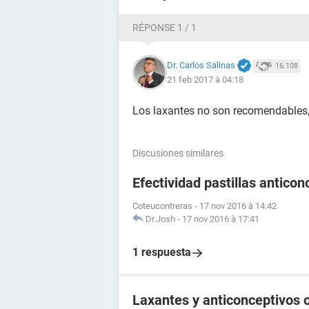
RÉPONSE 1 / 1
Dr. Carlos Salinas
16.108
21 feb 2017 à 04:18
Los laxantes no son recomendables, y
Discusiones similares
Efectividad pastillas anticon
Coteucontreras
-
17 nov 2016 à 14:42
Dr.Josh
-
17 nov 2016 à 17:41
1 respuesta
Laxantes y anticonceptivos 