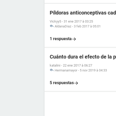
Píldoras anticonceptivas ca
Vickyy5
-
31 ene 2017 à 03:25
AldanaDiaz
-
3 feb 2017 à 05:01
1 respuesta
Cuánto dura el efecto de la 
katalini
-
22 ene 2017 à 06:27
Hermanamayor
-
5 nov 2019 à 04:33
5 respuestas