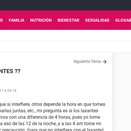
UD
FAMILIA
NUTRICIÓN
BIENESTAR
SEXUALIDAD
GLOSAR
Siguiente Tema
NTES ??
17 à 04:18
ue si interfiere, otros depende la hora en que tomes
rlas juntas, etc., mi pregunta es si los laxantes
tivos con una diferencia de 4 horas, pues yo tome
 eso de las 12 de la noche, y a las 4 am tome mi
 precaución, (para que no interfiera con el laxante).