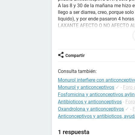
A las 8 y 30 de la mañana me hizo ef
llego a ser diarrea, creo, porque so
liquido), y por ende pasaron 4 horas
LAXANTE AFECTO O NO AFECTO A
tomo las pildoras todos los dias a 
AGRADEZCO A QUIEN ME RESPONDA E
hacer o no.
Compartir
Consulta también:
Monurol interfiere con anticonceptiv
Monurol y anticonceptivos
✓
-
Foro 
Fosfomicina y anticonceptivos aylin
Antibioticos y anticonceptivos
-
Foro
Oxandrolona y anticonceptivos
✓
-
Anticonceptivos y antibioticos, ayu
1 respuesta