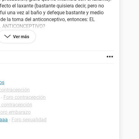
ecto el laxante (bastante quisiera decir, pero no
lo fui una vez al baño y defeque bastante y medio
 de la toma del anticonceptivo, entonces: EL
L ANTICONCEPTIVO?
Ver más
la misma hora, siempre fui responsable con eso.
STA GRAN INQUIETUD, asi ya se si lo vuelvo a
os
contracepción
-
Foro contracepción
 contracepción
Foro embarazo
daaa
-
Foro sexualidad