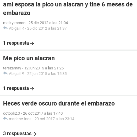
ami esposa la pico un alacran y tine 6 meses de
embarazo
melky moran
-
25 dic 2012 a las 21:04
Abigail P.
-
25 dic 2012 a las 21:37
1 respuesta
Me pico un alacran
terezamay
-
12 jun 2015 a las 21:25
Abigail P.
-
22 jun 2015 a las 15:35
1 respuesta
Heces verde oscuro durante el embarazo
cotopli2.0
-
26 oct 2017 a las 17:40
marlene-ines
-
29 oct 2017 a las 23:14
3 respuestas