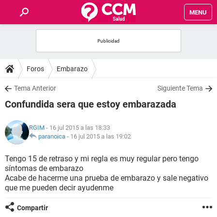
MENU
INICIO
FOROS
Foros
Embarazo
SALUD
Tema Anterior
Siguiente Tema
Confundida sera que estoy embarazada
FAMILIA
RGIM
- 16 jul 2015 a las 18:33
NUTRICIÓN
paranoica
-
16 jul 2015 a las 19:02
Tengo 15 de retraso y mi regla es muy regular pero tengo
BIENESTAR
síntomas de embarazo
Acabe de hacerme una prueba de embarazo y sale negativo
SEXUALIDAD
que me pueden decir ayudenme
Compartir
GLOSARIO