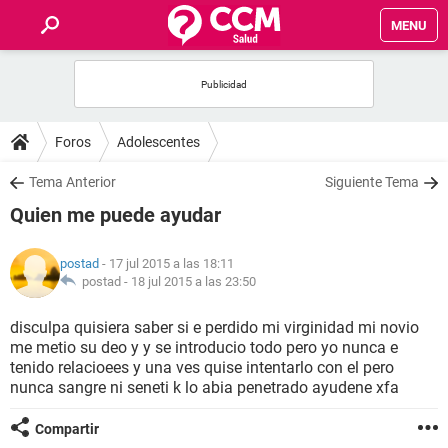
MENU
INICIO
FOROS
Foros
Adolescentes
SALUD
Tema Anterior
Siguiente Tema
Quien me puede ayudar
FAMILIA
postad
- 17 jul 2015 a las 18:11
NUTRICIÓN
postad -
18 jul 2015 a las 23:50
disculpa quisiera saber si e perdido mi virginidad mi novio
BIENESTAR
me metio su deo y y se introducio todo pero yo nunca e
tenido relacioees y una ves quise intentarlo con el pero
SEXUALIDAD
nunca sangre ni seneti k lo abia penetrado ayudene xfa
Compartir
GLOSARIO