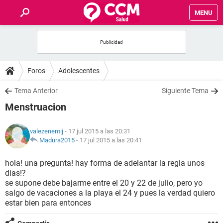
MENU
INICIO
FOROS
Foros
Adolescentes
SALUD
Tema Anterior
Siguiente Tema
Menstruacion
FAMILIA
valezenemij
- 17 jul 2015 a las 20:31
NUTRICIÓN
Madura2015
-
17 jul 2015 a las 20:41
hola! una pregunta! hay forma de adelantar la regla unos
BIENESTAR
días!?
se supone debe bajarme entre el 20 y 22 de julio, pero yo
SEXUALIDAD
salgo de vacaciones a la playa el 24 y pues la verdad quiero
estar bien para entonces
GLOSARIO