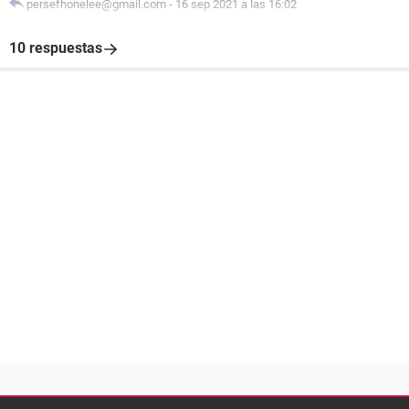
persefhonelee@gmail.com
-
16 sep 2021 a las 16:02
10 respuestas