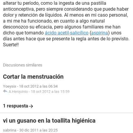
alterar tu período, como la ingesta de una pastilla
anticonceptiva, pero siempre considerando que puede haber
dolor y retención de líquidos. Al menos en mi caso personal,
a mi me ha funcionado, en cuanto a algo natural
desconozco su eficacia, pero algunos familiares me han
dicho que tomando
ácido acetil-salicílico
(
aspirina
) unos
días antes hace que se presente la regla antes de lo previsto.
Suerte!!
Discusiones similares
Cortar la menstruación
Yoeysix
-
18 oct 2012 a las 06:34
A.Herquinio
-
18 oct 2012 a las 15:59
1 respuesta
vi un gusano en la toallita higiénica
sabriina
-
30 dic 2011 a las 20:25