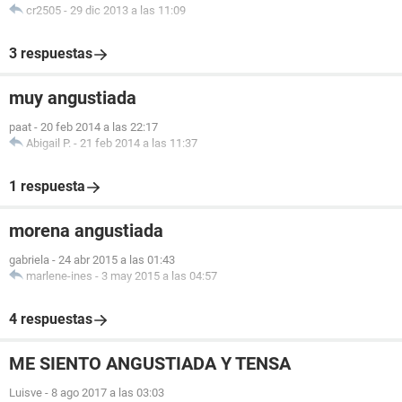
cr2505
-
29 dic 2013 a las 11:09
3 respuestas
muy angustiada
paat
-
20 feb 2014 a las 22:17
Abigail P.
-
21 feb 2014 a las 11:37
1 respuesta
morena angustiada
gabriela
-
24 abr 2015 a las 01:43
marlene-ines
-
3 may 2015 a las 04:57
4 respuestas
ME SIENTO ANGUSTIADA Y TENSA
Luisve
-
8 ago 2017 a las 03:03