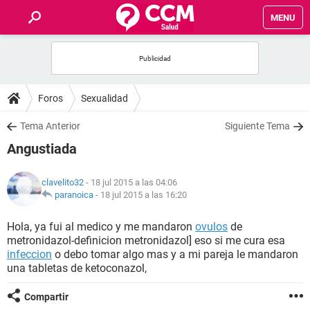
MENU
INICIO
FOROS
Foros
Sexualidad
SALUD
Tema Anterior
Siguiente Tema
Angustiada
FAMILIA
clavelito32
- 18 jul 2015 a las 04:06
NUTRICIÓN
paranoica
-
18 jul 2015 a las 16:20
Hola, ya fui al medico y me mandaron
ovulos
de
BIENESTAR
metronidazol-definicion metronidazol] eso si me cura esa
infeccion
o debo tomar algo mas y a mi pareja le mandaron
SEXUALIDAD
una tabletas de ketoconazol,
Compartir
GLOSARIO