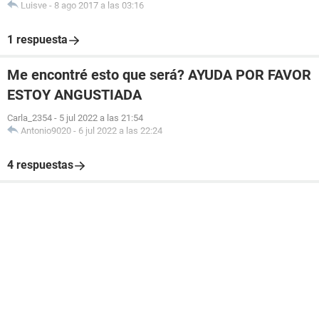
Luisve
-
8 ago 2017 a las 03:16
1 respuesta
Me encontré esto que será? AYUDA POR FAVOR
ESTOY ANGUSTIADA
Carla_2354
-
5 jul 2022 a las 21:54
Antonio9020
-
6 jul 2022 a las 22:24
4 respuestas