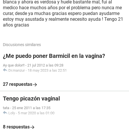
blanca y ahora es verdosa y huele bastante mal, fui al
medico hace muchos años por el problema pero nunca me
curar, desde ya muchas gracias espero puedan ayudarme
estoy muy asustada y realmente necesito ayuda ! Tengo 21
años gracias
Discusiones similares
¿Me puedo poner Barmicil en la vagina?
Ay que dolor!!
-
21 jul 2012 a las 09:28
Dr.manzur
-
18 may 2023 a las 22:51
27 respuestas
Tengo picazón vaginal
tata
-
25 ene 2011 a las 17:35
Loly
-
5 mar 2020 a las 01:00
8 respuestas