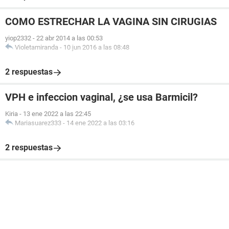
COMO ESTRECHAR LA VAGINA SIN CIRUGIAS
yiop2332
-
22 abr 2014 a las 00:53
Violetamiranda
-
10 jun 2016 a las 08:48
2 respuestas
VPH e infeccion vaginal, ¿se usa Barmicil?
Kiria
-
13 ene 2022 a las 22:45
Mariasuarez333
-
14 ene 2022 a las 03:16
2 respuestas