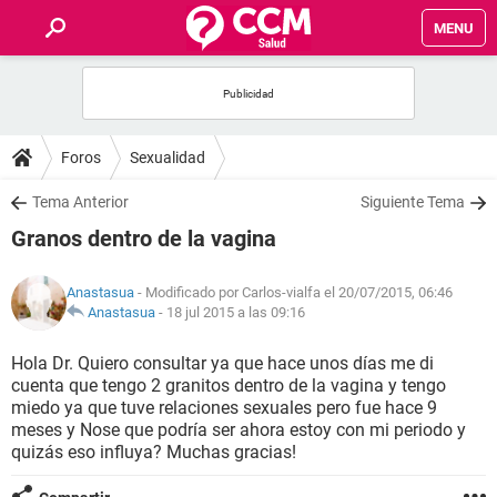
MENU
INICIO
FOROS
Foros
Sexualidad
SALUD
Tema Anterior
Siguiente Tema
Granos dentro de la vagina
FAMILIA
Anastasua
- Modificado por Carlos-vialfa el 20/07/2015, 06:46
NUTRICIÓN
Anastasua
-
18 jul 2015 a las 09:16
Hola Dr. Quiero consultar ya que hace unos días me di
BIENESTAR
cuenta que tengo 2 granitos dentro de la vagina y tengo
miedo ya que tuve relaciones sexuales pero fue hace 9
SEXUALIDAD
meses y Nose que podría ser ahora estoy con mi periodo y
quizás eso influya? Muchas gracias!
GLOSARIO