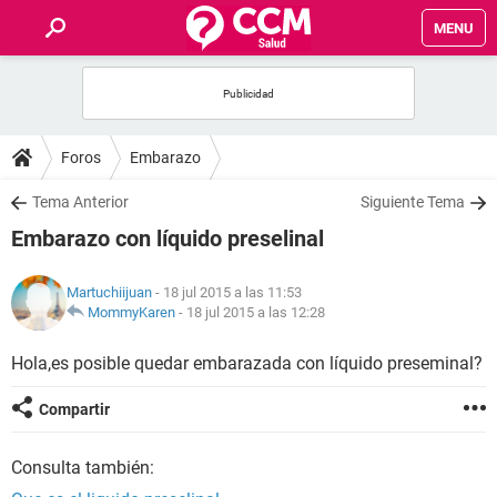
MENU
INICIO
FOROS
Foros
Embarazo
SALUD
Tema Anterior
Siguiente Tema
Embarazo con líquido preselinal
FAMILIA
Martuchiijuan
- 18 jul 2015 a las 11:53
NUTRICIÓN
MommyKaren
-
18 jul 2015 a las 12:28
Hola,es posible quedar embarazada con líquido preseminal?
BIENESTAR
Compartir
SEXUALIDAD
Consulta también:
GLOSARIO