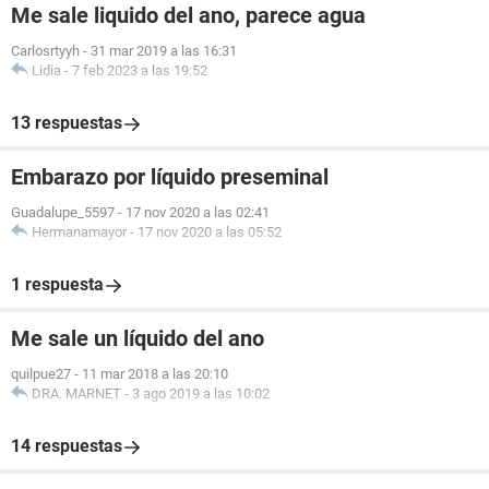
Me sale liquido del ano, parece agua
Carlosrtyyh
-
31 mar 2019 a las 16:31
Lidia
-
7 feb 2023 a las 19:52
13 respuestas
Embarazo por líquido preseminal
Guadalupe_5597
-
17 nov 2020 a las 02:41
Hermanamayor
-
17 nov 2020 a las 05:52
1 respuesta
Me sale un líquido del ano
quilpue27
-
11 mar 2018 a las 20:10
DRA. MARNET
-
3 ago 2019 a las 10:02
14 respuestas