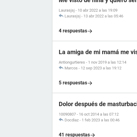
Me visto de niña y quiero se
Laurasjsj
-
10 abr 2022 a las 19:09
Laurasjsj
-
13 abr 2022 a las 05:46
4 respuestas
La amiga de mi mamá me vis
Antiongurtieres
-
1 nov 2019 a las 12:14
Marcos
-
12 sep 2023 a las 19:12
5 respuestas
Dolor después de masturbac
10090807
-
16 oct 2014 a las 07:12
Docdiaz
-
1 feb 2023 a las 00:46
41 respuestas