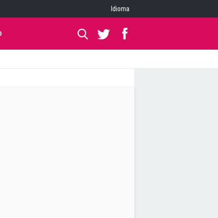
Idioma
O