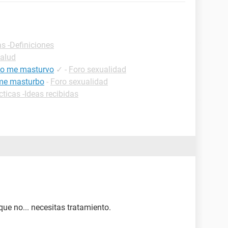
as -Definiciones
Salud
do me masturvo
✓
-
Foro sexualidad
 me masturbo
-
Foro sexualidad
cticas -Ideas recibidas
que no... necesitas tratamiento.