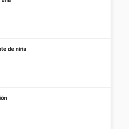
r una
te de niña
ión