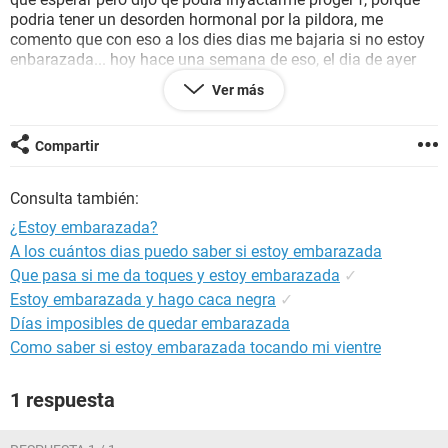
podria tener un desorden hormonal por la pildora, me
comento que con eso a los dies dias me bajaria si no estoy
enbarazada... hoy hace una semana de eso, el dia de ayer
llego mi regla ( no tuve ningun retraso ni adelanto .. fue
Ver más
exactamente el dia 28 de mi ovulacion), pero tiene algo
extraño es color cafe parece como una regla noraml pero
con colr cafe y no tiene ese olor peculiar de la
Compartir
menstruacion... e leido sobre el sangrado por
implantacion.... podria estar embarazada?
Consulta también:
¿Estoy embarazada?
A los cuántos dias puedo saber si estoy embarazada
Que pasa si me da toques y estoy embarazada
✓
Estoy embarazada y hago caca negra
✓
Días imposibles de quedar embarazada
Como saber si estoy embarazada tocando mi vientre
1 respuesta