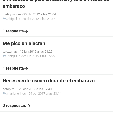
embarazo
melky moran
-
25 dic 2012 a las 21:04
Abigail P.
-
25 dic 2012 a las 21:37
1 respuesta
Me pico un alacran
terezamay
-
12 jun 2015 a las 21:25
Abigail P.
-
22 jun 2015 a las 15:35
1 respuesta
Heces verde oscuro durante el embarazo
cotopli2.0
-
26 oct 2017 a las 17:40
marlene-ines
-
29 oct 2017 a las 23:14
3 respuestas