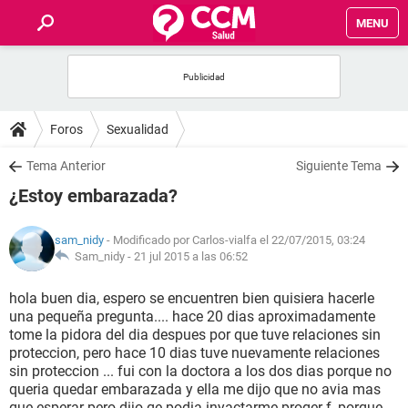
MENU
INICIO
FOROS
Foros
Sexualidad
SALUD
Tema Anterior
Siguiente Tema
¿Estoy embarazada?
FAMILIA
sam_nidy
- Modificado por Carlos-vialfa el 22/07/2015, 03:24
NUTRICIÓN
Sam_nidy -
21 jul 2015 a las 06:52
hola buen dia, espero se encuentren bien quisiera hacerle
BIENESTAR
una pequeña pregunta.... hace 20 dias aproximadamente
tome la pidora del dia despues por que tuve relaciones sin
SEXUALIDAD
proteccion, pero hace 10 dias tuve nuevamente relaciones
sin proteccion ... fui con la doctora a los dos dias porque no
queria quedar embarazada y ella me dijo que no avia mas
GLOSARIO
que esperar pero dijo qe podia inyactarme proger f, porque