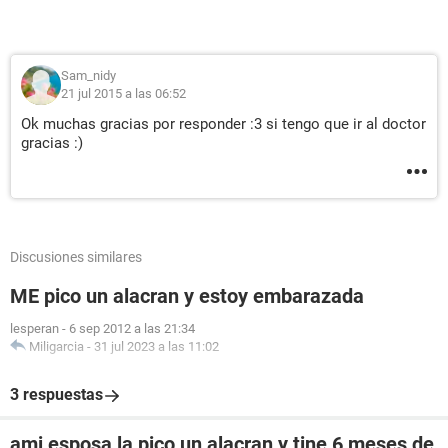
Sam_nidy
21 jul 2015 a las 06:52
Ok muchas gracias por responder :3 si tengo que ir al doctor
gracias :)
Discusiones similares
ME pico un alacran y estoy embarazada
lesperan
-
6 sep 2012 a las 21:34
Miligarcia
-
31 jul 2023 a las 11:02
3 respuestas
ami esposa la pico un alacran y tine 6 meses de