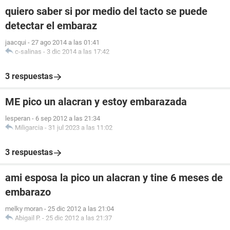
quiero saber si por medio del tacto se puede
detectar el embaraz
jaacqui
-
27 ago 2014 a las 01:41
c-salinas
-
3 dic 2014 a las 17:42
3 respuestas
ME pico un alacran y estoy embarazada
lesperan
-
6 sep 2012 a las 21:34
Miligarcia
-
31 jul 2023 a las 11:02
3 respuestas
ami esposa la pico un alacran y tine 6 meses de
embarazo
melky moran
-
25 dic 2012 a las 21:04
Abigail P.
-
25 dic 2012 a las 21:37