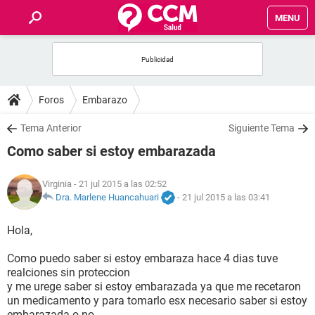
MENU
INICIO
FOROS
Foros
Embarazo
SALUD
Tema Anterior
Siguiente Tema
Como saber si estoy embarazada
FAMILIA
Virginia
- 21 jul 2015 a las 02:52
NUTRICIÓN
Dra. Marlene Huancahuari
-
21 jul 2015 a las 03:41
Hola,
BIENESTAR
Como puedo saber si estoy embaraza hace 4 dias tuve
SEXUALIDAD
realciones sin proteccion
y me urege saber si estoy embarazada ya que me recetaron
un medicamento y para tomarlo esx necesario saber si estoy
GLOSARIO
embarazada o no