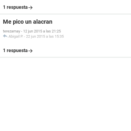
1 respuesta
Me pico un alacran
terezamay
-
12 jun 2015 a las 21:25
Abigail P.
-
22 jun 2015 a las 15:35
1 respuesta