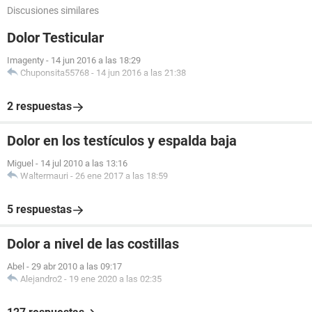
Discusiones similares
Dolor Testicular
Imagenty
-
14 jun 2016 a las 18:29
Chuponsita55768
-
14 jun 2016 a las 21:38
2 respuestas
Dolor en los testículos y espalda baja
Miguel
-
14 jul 2010 a las 13:16
Waltermauri
-
26 ene 2017 a las 18:59
5 respuestas
Dolor a nivel de las costillas
Abel
-
29 abr 2010 a las 09:17
Alejandro2
-
19 ene 2020 a las 02:35