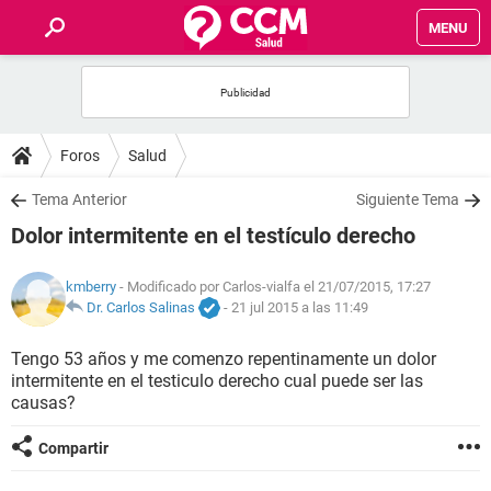
MENU
INICIO
FOROS
Foros
Salud
SALUD
Tema Anterior
Siguiente Tema
Dolor intermitente en el testículo derecho
FAMILIA
kmberry
- Modificado por Carlos-vialfa el 21/07/2015, 17:27
NUTRICIÓN
Dr. Carlos Salinas
-
21 jul 2015 a las 11:49
Tengo 53 años y me comenzo repentinamente un dolor
BIENESTAR
intermitente en el testiculo derecho cual puede ser las
causas?
SEXUALIDAD
Compartir
GLOSARIO