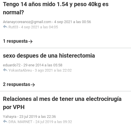
Tengo 14 años mido 1.54 y peso 40kg es
normal?
Arianaycoreanoz@gmail.com
-
4 sep 2021 a las 00:56
Rut03
-
4 sep 2021 a las 04:05
1 respuesta
sexo despues de una histerectomia
eduardo72
-
29 ene 2014 a las 05:58
YokastaAbreu
-
3 ago 2021 a las 22:02
2 respuestas
Relaciones al mes de tener una electrocirugía
por VPH
Yahayra
-
23 jul 2019 a las 22:36
DRA. MARNET
-
24 jul 2019 a las 09:32