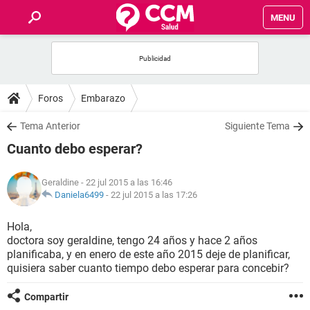
MENU
INICIO
FOROS
Foros
Embarazo
SALUD
Tema Anterior
Siguiente Tema
Cuanto debo esperar?
FAMILIA
Geraldine
- 22 jul 2015 a las 16:46
NUTRICIÓN
Daniela6499
-
22 jul 2015 a las 17:26
Hola,
BIENESTAR
doctora soy geraldine, tengo 24 años y hace 2 años
planificaba, y en enero de este año 2015 deje de planificar,
SEXUALIDAD
quisiera saber cuanto tiempo debo esperar para concebir?
Compartir
GLOSARIO