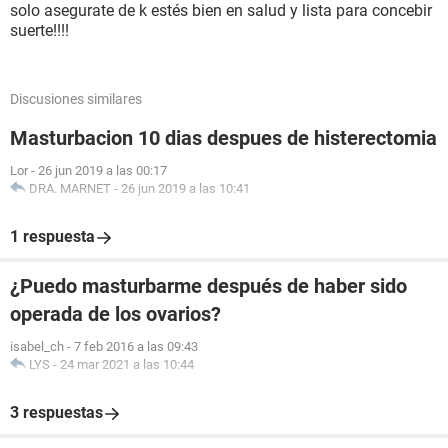
solo asegurate de k estés bien en salud y lista para concebir
suerte!!!!
Discusiones similares
Masturbacion 10 dias despues de histerectomia
Lor
-
26 jun 2019 a las 00:17
DRA. MARNET
-
26 jun 2019 a las 10:41
1 respuesta
¿Puedo masturbarme después de haber sido
operada de los ovarios?
isabel_ch
-
7 feb 2016 a las 09:43
LYS
-
24 mar 2021 a las 10:44
3 respuestas