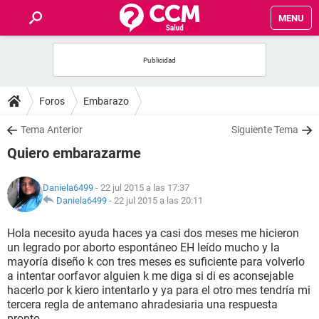
MENU
INICIO
FOROS
Foros
Embarazo
SALUD
Tema Anterior
Siguiente Tema
Quiero embarazarme
FAMILIA
Daniela6499
- 22 jul 2015 a las 17:37
NUTRICIÓN
Daniela6499
-
22 jul 2015 a las 20:11
Hola necesito ayuda haces ya casi dos meses me hicieron
BIENESTAR
un legrado por aborto espontáneo EH leído mucho y la
mayoría diseño k con tres meses es suficiente para volverlo
SEXUALIDAD
a intentar oorfavor alguien k me diga si di es aconsejable
hacerlo por k kiero intentarlo y ya para el otro mes tendría mi
tercera regla de antemano ahradesiaria una respuesta
GLOSARIO
pronto