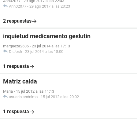
Ann02077
-
29 ago 2017 a las 22:43
Ann02077
-
29 ago 2017 a las 23:23
2 respuestas
inquietud medicamento geslutin
marqueza2636
-
23 jul 2014 a las 17:13
Dr.Josh
-
23 jul 2014 a las 18:00
1 respuesta
Matriz caida
Maria
-
15 jul 2012 a las 11:13
usuario anónimo
-
15 jul 2012 a las 20:02
1 respuesta