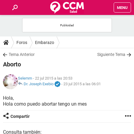
MENU
INICIO
FOROS
Foros
Embarazo
SALUD
Tema Anterior
Siguiente Tema
Aborto
FAMILIA
Selemm
- 22 jul 2015 a las 20:53
NUTRICIÓN
Dr. Joseph Exebio
-
23 jul 2015 a las 06:01
Hola,
BIENESTAR
Hola como puedo abortar tengo un mes
SEXUALIDAD
Compartir
GLOSARIO
Consulta también: