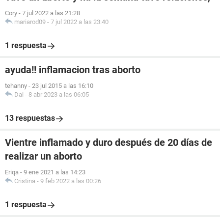
Cory
-
7 jul 2022 a las 21:28
mariarod09
-
7 jul 2022 a las 23:40
1 respuesta
ayuda!! inflamacion tras aborto
tehanny
-
23 jul 2015 a las 16:10
Dai
-
8 abr 2023 a las 06:05
13 respuestas
Vientre inflamado y duro después de 20 días de
realizar un aborto
Eriqa
-
9 ene 2021 a las 14:23
Cristina
-
9 feb 2022 a las 00:26
1 respuesta