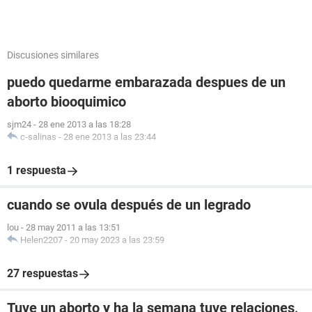
Discusiones similares
puedo quedarme embarazada despues de un
aborto biooquimico
sjm24
-
28 ene 2013 a las 18:28
c-salinas
-
28 ene 2013 a las 23:44
1 respuesta
cuando se ovula después de un legrado
lou
-
28 may 2011 a las 13:51
Helen2207
-
20 may 2023 a las 23:59
27 respuestas
Tuve un aborto y ha la semana tuve relaciones,