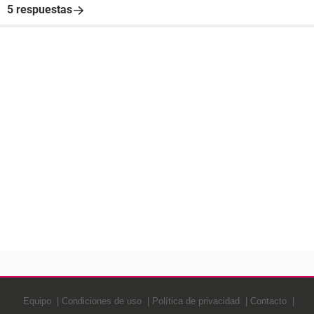
5 respuestas
Equipo
Condiciones de uso
Política de privacidad
Contacto