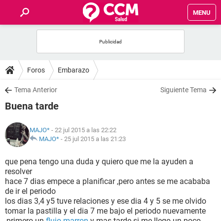
MENU
INICIO
FOROS
Foros
Embarazo
SALUD
Tema Anterior
Siguiente Tema
Buena tarde
FAMILIA
MAJO*
- 22 jul 2015 a las 22:22
NUTRICIÓN
MAJO*
-
25 jul 2015 a las 21:23
que pena tengo una duda y quiero que me la ayuden a
BIENESTAR
resolver
hace 7 dias empece a planificar ,pero antes se me acababa
SEXUALIDAD
de ir el periodo
los dias 3,4 y5 tuve relaciones y ese dia 4 y 5 se me olvido
tomar la pastilla y el dia 7 me bajo el periodo nuevamente
GLOSARIO
,primero un
flujo marron
y mas tarde si me llego un poco