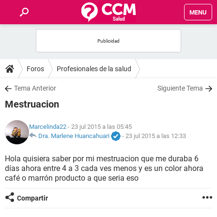
MENU
INICIO
FOROS
Foros
Profesionales de la salud
SALUD
Tema Anterior
Siguiente Tema
Mestruacion
FAMILIA
Marcelinda22
- 23 jul 2015 a las 05:45
NUTRICIÓN
Dra. Marlene Huancahuari
-
23 jul 2015 a las 12:33
Hola quisiera saber por mi mestruacion que me duraba 6
BIENESTAR
días ahora entre 4 a 3 cada ves menos y es un color ahora
café o marrón producto a que seria eso
SEXUALIDAD
Compartir
GLOSARIO