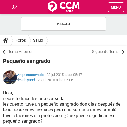
MENU
INICIO
FOROS
Foros
Salud
SALUD
Tema Anterior
Siguiente Tema
Pequeño sangrado
FAMILIA
Angelesacevedo
- 23 jul 2015 a las 05:47
NUTRICIÓN
shiyand
-
23 jul 2015 a las 06:06
Hola,
BIENESTAR
necesito hacerles una consulta.
les cuento, tuve un pequeño sangrado dos días después de
SEXUALIDAD
tener relaciones sexuales pero una semana antes también
tuve relaciones sin protección. ¿Que puede significar ese
pequeño sangrado?
GLOSARIO