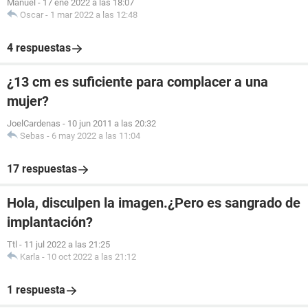
Manuel
-
17 ene 2022 a las 18:07
Oscar
-
1 mar 2022 a las 12:48
4 respuestas
¿13 cm es suficiente para complacer a una
mujer?
JoelCardenas
-
10 jun 2011 a las 20:32
Sebas
-
6 may 2022 a las 11:04
17 respuestas
Hola, disculpen la imagen.¿Pero es sangrado de
implantación?
Ttl
-
11 jul 2022 a las 21:25
Karla
-
10 oct 2022 a las 21:12
1 respuesta