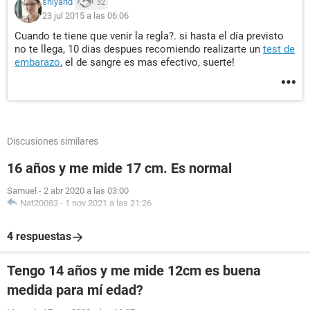
shiyand
32
23 jul 2015 a las 06:06
Cuando te tiene que venir la regla?. si hasta el día previsto
no te llega, 10 dias despues recomiendo realizarte un
test de
embarazo
, el de sangre es mas efectivo, suerte!
Discusiones similares
16 años y me mide 17 cm. Es normal
Samuel
-
2 abr 2020 a las 03:00
Nat20083
-
1 nov 2021 a las 21:26
4 respuestas
Tengo 14 años y me mide 12cm es buena
medida para mí edad?