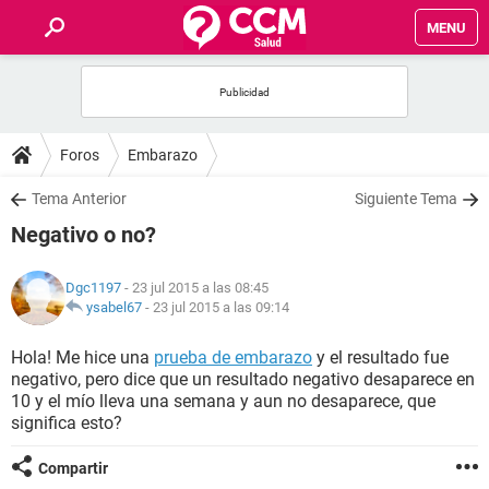
MENU
INICIO
FOROS
Foros
Embarazo
SALUD
Tema Anterior
Siguiente Tema
Negativo o no?
FAMILIA
Dgc1197
- 23 jul 2015 a las 08:45
NUTRICIÓN
ysabel67
-
23 jul 2015 a las 09:14
Hola! Me hice una
prueba de embarazo
y el resultado fue
BIENESTAR
negativo, pero dice que un resultado negativo desaparece en
10 y el mío lleva una semana y aun no desaparece, que
SEXUALIDAD
significa esto?
Compartir
GLOSARIO