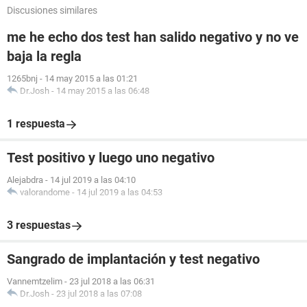
Discusiones similares
me he echo dos test han salido negativo y no ve
baja la regla
1265bnj
-
14 may 2015 a las 01:21
Dr.Josh
-
14 may 2015 a las 06:48
1 respuesta
Test positivo y luego uno negativo
Alejabdra
-
14 jul 2019 a las 04:10
valorandome
-
14 jul 2019 a las 04:53
3 respuestas
Sangrado de implantación y test negativo
Vannemtzelim
-
23 jul 2018 a las 06:31
Dr.Josh
-
23 jul 2018 a las 07:08