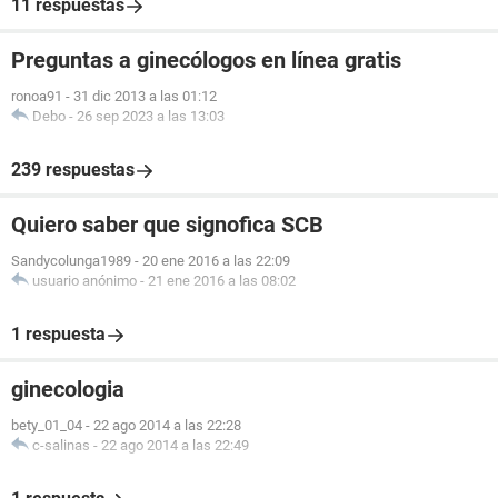
11 respuestas
Preguntas a ginecólogos en línea gratis
ronoa91
-
31 dic 2013 a las 01:12
Debo
-
26 sep 2023 a las 13:03
239 respuestas
Quiero saber que signofica SCB
Sandycolunga1989
-
20 ene 2016 a las 22:09
usuario anónimo
-
21 ene 2016 a las 08:02
1 respuesta
ginecologia
bety_01_04
-
22 ago 2014 a las 22:28
c-salinas
-
22 ago 2014 a las 22:49