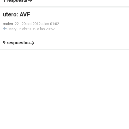
1 respuesta
utero: AVF
malen_22
-
20 oct 2012 a las 01:02
Mary
-
5 abr 2019 a las 20:52
9 respuestas