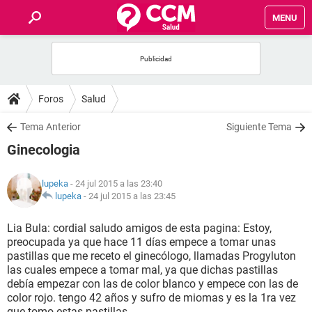
MENU
INICIO
FOROS
Foros
Salud
SALUD
Tema Anterior
Siguiente Tema
Ginecologia
FAMILIA
lupeka
- 24 jul 2015 a las 23:40
NUTRICIÓN
lupeka
-
24 jul 2015 a las 23:45
Lia Bula: cordial saludo amigos de esta pagina: Estoy,
BIENESTAR
preocupada ya que hace 11 días empece a tomar unas
pastillas que me receto el ginecólogo, llamadas Progyluton
SEXUALIDAD
las cuales empece a tomar mal, ya que dichas pastillas
debía empezar con las de color blanco y empece con las de
color rojo. tengo 42 años y sufro de miomas y es la 1ra vez
GLOSARIO
que tomo estas pastillas.