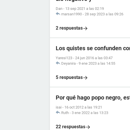
Dan
-
13 sep 2021 a las 02:19
marsan1990
-
28 sep 2023 a las 09:26
2 respuestas
Los quistes se confunden c
Yaresi123
-
24 jun 2016 a las 03:47
Deyanira
-
9 ene 2023 a las 14:55
5 respuestas
Por qué hago popo negro, e
isai
-
16 oct 2012 a las 19:21
Ruth
-
3 ene 2022 a las 13:23
22 respuestas