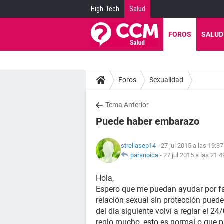
High-Tech
Salud
FOROS
SALUD
Foros
Sexualidad
Tema Anterior
Puede haber embarazo
strellasep14
- 27 jul 2015 a las 19:37
paranoica
-
27 jul 2015 a las 21:4
Hola,
Espero que me puedan ayudar por fav
relación sexual sin protección pued
del día siguiente volví a reglar el 2
reglo mucho, esto es normal o que p