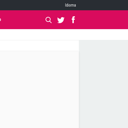
Idioma
O