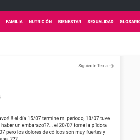
FAMILIA
NUTRICIÓN
BIENESTAR
SEXUALIDAD
GLOSARI
Siguiente Tema
9
or!!!! el día 15/07 termine mi periodo, 18/07 tuve
e haber un embarazo??... el 20/07 tome la píldora
4/07 pero los dolores de cólicos son muy fuertes y
asa..???