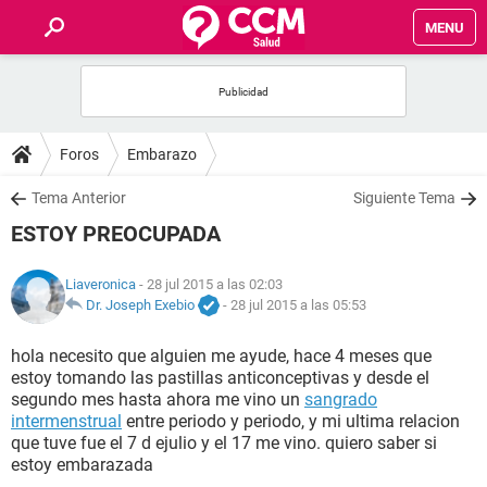
MENU
INICIO
FOROS
Foros
Embarazo
SALUD
Tema Anterior
Siguiente Tema
ESTOY PREOCUPADA
FAMILIA
Liaveronica
- 28 jul 2015 a las 02:03
NUTRICIÓN
Dr. Joseph Exebio
-
28 jul 2015 a las 05:53
hola necesito que alguien me ayude, hace 4 meses que
BIENESTAR
estoy tomando las pastillas anticonceptivas y desde el
segundo mes hasta ahora me vino un
sangrado
SEXUALIDAD
intermenstrual
entre periodo y periodo, y mi ultima relacion
que tuve fue el 7 d ejulio y el 17 me vino. quiero saber si
estoy embarazada
GLOSARIO