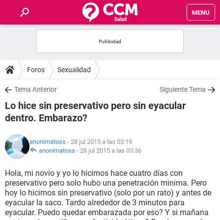
MENU
INICIO
FOROS
Foros
Sexualidad
SALUD
Tema Anterior
Siguiente Tema
Lo hice sin preservativo pero sin eyacular
FAMILIA
dentro. Embarazo?
NUTRICIÓN
anonimatoss
- 28 jul 2015 a las 03:19
anonimatoss
-
28 jul 2015 a las 03:36
BIENESTAR
Hola, mi novio y yo lo hicimos hace cuatro días con
preservativo pero solo hubo una penetración minima. Pero
SEXUALIDAD
hoy lo hicimos sin preservativo (solo por un rato) y antes de
eyacular la saco. Tardo alrededor de 3 minutos para
eyacular. Puedo quedar embarazada por eso? Y si mañana
GLOSARIO