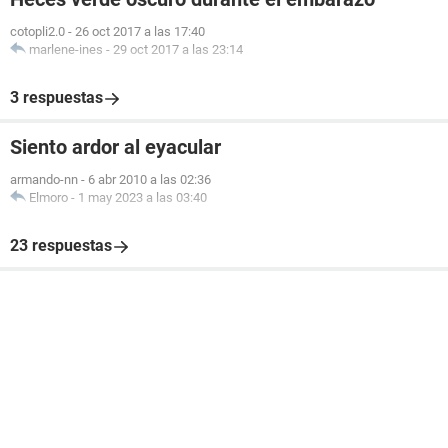
cotopli2.0
-
26 oct 2017 a las 17:40
marlene-ines
-
29 oct 2017 a las 23:14
3 respuestas
Siento ardor al eyacular
armando-nn
-
6 abr 2010 a las 02:36
Elmoro
-
1 may 2023 a las 03:40
23 respuestas