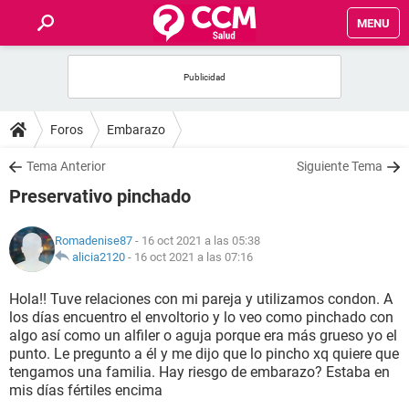
MENU
INICIO
FOROS
Foros
Embarazo
SALUD
Tema Anterior
Siguiente Tema
Preservativo pinchado
FAMILIA
Romadenise87
- 16 oct 2021 a las 05:38
NUTRICIÓN
alicia2120
-
16 oct 2021 a las 07:16
Hola!! Tuve relaciones con mi pareja y utilizamos condon. A
BIENESTAR
los días encuentro el envoltorio y lo veo como pinchado con
algo así como un alfiler o aguja porque era más grueso yo el
SEXUALIDAD
punto. Le pregunto a él y me dijo que lo pincho xq quiere que
tengamos una familia. Hay riesgo de embarazo? Estaba en
mis días fértiles encima
GLOSARIO