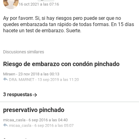
16 oct 2021 a las 07:16
Ay por favorrr. Si, si hay riesgos pero puede ser que no
quedes embarazada tan rápido de todas formas. En 15 días
hacete un test de embarazo. Suerte.
Discusiones similares
Riesgo de embarazo con condón pinchado
Miraen
-
23 nov 2018 a las 00:13
DRA. MARNET
-
13 sep 2019 a las 11:20
3 respuestas
preservativo pinchado
micaa_casla
-
6 sep 2016 a las 04:40
micaa_casla
-
6 sep 2016 a las 05:07