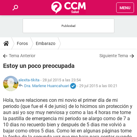
MENU
INICIO
FOROS
Foros
Embarazo
SALUD
Tema Anterior
Siguiente Tema
Estoy un poco preocupada
FAMILIA
alexita-tikita
- 28 jul 2015 a las 23:54
NUTRICIÓN
Dra. Marlene Huancahuari
-
29 jul 2015 a las 00:21
Hola, tuve relaciones con mi novio el primer día de mi
BIENESTAR
periodo (que fue el 4 de junio) de lo hicimos sin protección y
aun asi yo soy muy nerviosa y como a las 4 horas me tome
SEXUALIDAD
la pastilla de emergencia mi periodo se alargo como de 7 a
10 dias no recuerdo bien y después de 5 dias me volvió a
bajar como otros 5 dias. Como lei en algunas páginas tome
GLOSARIO
la fecha de la segunda vez que me bajo para contar cuando