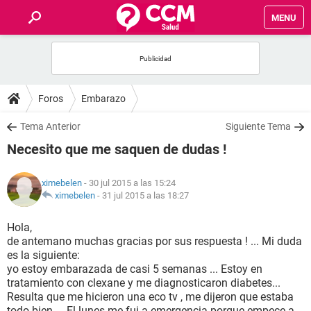
MENU
INICIO
FOROS
Foros
Embarazo
SALUD
Tema Anterior
Siguiente Tema
Necesito que me saquen de dudas !
FAMILIA
ximebelen
- 30 jul 2015 a las 15:24
NUTRICIÓN
ximebelen
-
31 jul 2015 a las 18:27
Hola,
BIENESTAR
de antemano muchas gracias por sus respuesta ! ... Mi duda
es la siguiente:
SEXUALIDAD
yo estoy embarazada de casi 5 semanas ... Estoy en
tratamiento con clexane y me diagnosticaron diabetes...
Resulta que me hicieron una eco tv , me dijeron que estaba
GLOSARIO
todo bien ... El lunes me fui a emergencia porque empece a