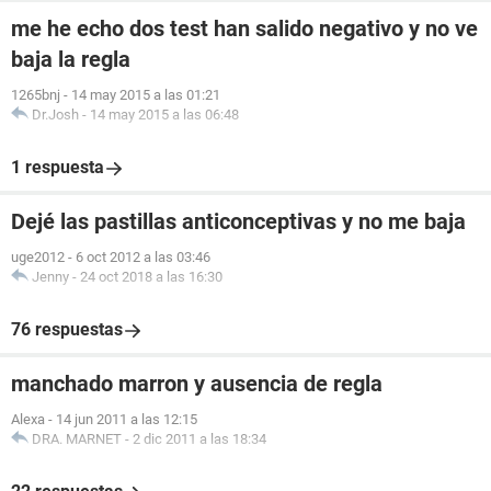
me he echo dos test han salido negativo y no ve
baja la regla
1265bnj
-
14 may 2015 a las 01:21
Dr.Josh
-
14 may 2015 a las 06:48
1 respuesta
Dejé las pastillas anticonceptivas y no me baja
uge2012
-
6 oct 2012 a las 03:46
Jenny
-
24 oct 2018 a las 16:30
76 respuestas
manchado marron y ausencia de regla
Alexa
-
14 jun 2011 a las 12:15
DRA. MARNET
-
2 dic 2011 a las 18:34