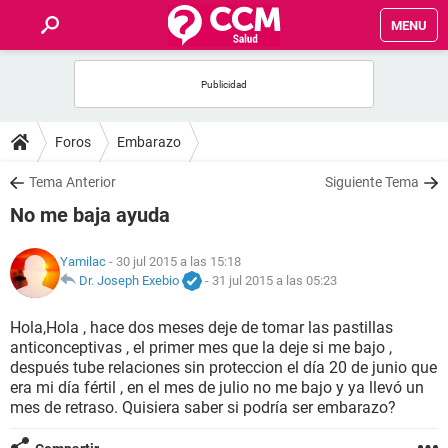
MENU
INICIO
FOROS
Foros
Embarazo
SALUD
Tema Anterior
Siguiente Tema
No me baja ayuda
FAMILIA
Yamilac
- 30 jul 2015 a las 15:18
NUTRICIÓN
Dr. Joseph Exebio
-
31 jul 2015 a las 05:23
Hola,Hola , hace dos meses deje de tomar las pastillas
BIENESTAR
anticonceptivas , el primer mes que la deje si me bajo ,
después tube relaciones sin proteccion el día 20 de junio que
SEXUALIDAD
era mi día fértil , en el mes de julio no me bajo y ya llevó un
mes de retraso. Quisiera saber si podría ser embarazo?
GLOSARIO