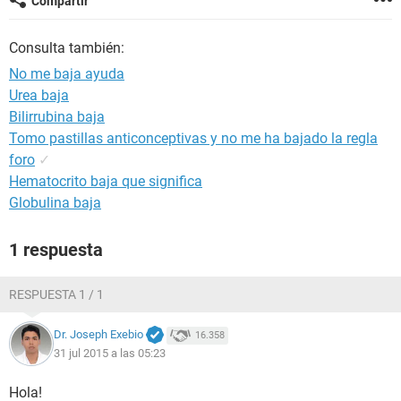
Compartir
Consulta también:
No me baja ayuda
Urea baja
Bilirrubina baja
Tomo pastillas anticonceptivas y no me ha bajado la regla
foro
✓
Hematocrito baja que significa
Globulina baja
1 respuesta
RESPUESTA 1 / 1
Dr. Joseph Exebio
16.358
31 jul 2015 a las 05:23
Hola!