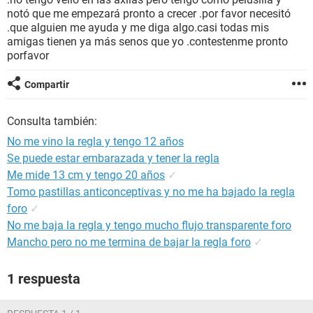
notó que me empezará pronto a crecer .por favor necesitó
.que alguien me ayuda y me diga algo.casi todas mis
amigas tienen ya más senos que yo .contestenme pronto
porfavor
Compartir
Consulta también:
No me vino la regla y tengo 12 años
Se puede estar embarazada y tener la regla
Me mide 13 cm y tengo 20 años
✓
Tomo pastillas anticonceptivas y no me ha bajado la regla
foro
✓
No me baja la regla y tengo mucho flujo transparente foro
Mancho pero no me termina de bajar la regla foro
✓
1 respuesta