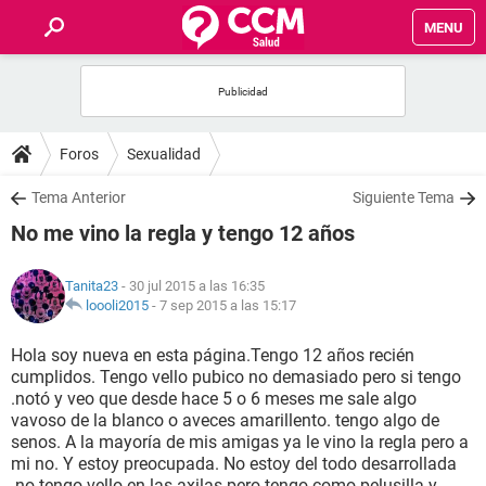
MENU
INICIO
FOROS
Foros
Sexualidad
SALUD
Tema Anterior
Siguiente Tema
No me vino la regla y tengo 12 años
FAMILIA
Tanita23
- 30 jul 2015 a las 16:35
NUTRICIÓN
loooli2015
-
7 sep 2015 a las 15:17
Hola soy nueva en esta página.Tengo 12 años recién
BIENESTAR
cumplidos. Tengo vello pubico no demasiado pero si tengo
.notó y veo que desde hace 5 o 6 meses me sale algo
SEXUALIDAD
vavoso de la blanco o aveces amarillento. tengo algo de
senos. A la mayoría de mis amigas ya le vino la regla pero a
mi no. Y estoy preocupada. No estoy del todo desarrollada
GLOSARIO
.no tengo vello en las axilas pero tengo como pelusilla y