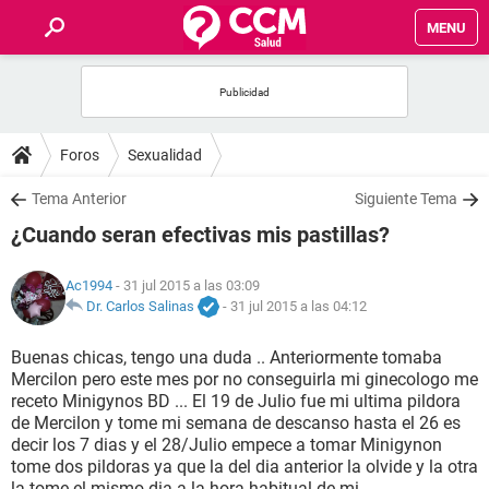
MENU
INICIO
FOROS
Foros
Sexualidad
SALUD
Tema Anterior
Siguiente Tema
¿Cuando seran efectivas mis pastillas?
FAMILIA
Ac1994
- 31 jul 2015 a las 03:09
NUTRICIÓN
Dr. Carlos Salinas
-
31 jul 2015 a las 04:12
Buenas chicas, tengo una duda .. Anteriormente tomaba
BIENESTAR
Mercilon pero este mes por no conseguirla mi ginecologo me
receto Minigynos BD ... El 19 de Julio fue mi ultima pildora
SEXUALIDAD
de Mercilon y tome mi semana de descanso hasta el 26 es
decir los 7 dias y el 28/Julio empece a tomar Minigynon
tome dos pildoras ya que la del dia anterior la olvide y la otra
GLOSARIO
la tome el mismo dia a la hora habitual de mi