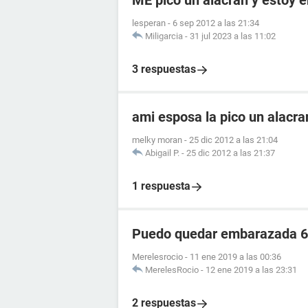
ME pico un alacran y estoy
lesperan
-
6 sep 2012 a las 21:34
Miligarcia
-
31 jul 2023 a las 11:02
3 respuestas
ami esposa la pico un alacr
melky moran
-
25 dic 2012 a las 21:04
Abigail P.
-
25 dic 2012 a las 21:37
1 respuesta
Puedo quedar embarazada 6 
Merelesrocio
-
11 ene 2019 a las 00:36
MerelesRocio
-
12 ene 2019 a las 23:31
2 respuestas