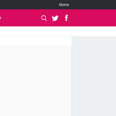
Idioma
O