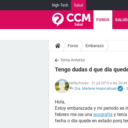
High-Tech
Salud
FOROS
SALUD
Foros
Embarazo
Tema Anterior
Tengo dudas d que día que
Nellychavez
- 31 jul 2015 a las 20:49
Dra. Marlene Huancahuari
-
3
Hola,
Estoy embarazada y mi periodo es irr
febrero me ise una
ecografía
y tenía
fecha o día quede en estado porq ten