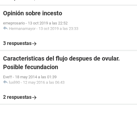
Opinión sobre incesto
emeprosario
-
13 oct 2019 a las 22:52
Hermanamayor
-
13 oct 2019 a las 23:33
3 respuestas
Caracteristicas del flujo despues de ovular.
Posible fecundacion
Eve!!!
-
18 may 2014 a las 01:39
luxli90
-
12 may 2016 a las 06:43
2 respuestas