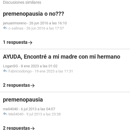
Discusiones similares
premenopausia o no???
januarimoreno
-
26 jun 2016 a las 16:10
c-salinas
-
26 jun 2016 a las 17:57
1 respuesta
AYUDA, Encontré a mi madre con mi hermano
LoganSG
-
8 ene 2023 a las 01:02
Fabriciodongo
-
19 ene 2023 a las 11:31
2 respuestas
premenopausia
meli4040
-
6 jul 2013 a las 04:07
Meli4040
-
9 jul 2013 a las 23:38
2 respuestas