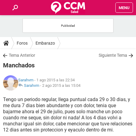
MENU
INICIO
FOROS
Foros
Embarazo
SALUD
Tema Anterior
Siguiente Tema
Manchados
FAMILIA
Sarahvm
- 1 ago 2015 a las 22:34
NUTRICIÓN
Sarahvm
-
2 ago 2015 a las 15:04
Tengo un periodo regular, llega puntual cada 29 o 30 dias, y
BIENESTAR
me dura 7 dias bien abundante y con dolor, tenia que
bajarme ahora el 29 de julio, pues solo manche un poco
SEXUALIDAD
cuando me seque, sin dolor ni nada! A los 4 dias volvi a
manchar igual sin dolor, cabe mencionar que tuve relaciones
12 dias antes sin proteccion y eyaculo dentro de mi.
GLOSARIO