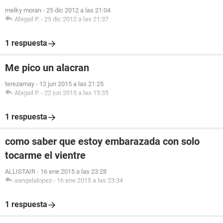
melky moran
-
25 dic 2012 a las 21:04
Abigail P.
-
25 dic 2012 a las 21:37
1 respuesta
Me pico un alacran
terezamay
-
12 jun 2015 a las 21:25
Abigail P.
-
22 jun 2015 a las 15:35
1 respuesta
como saber que estoy embarazada con solo
tocarme el vientre
ALLISTAIR
-
16 ene 2015 a las 23:28
aangelalopez
-
16 ene 2015 a las 23:34
1 respuesta