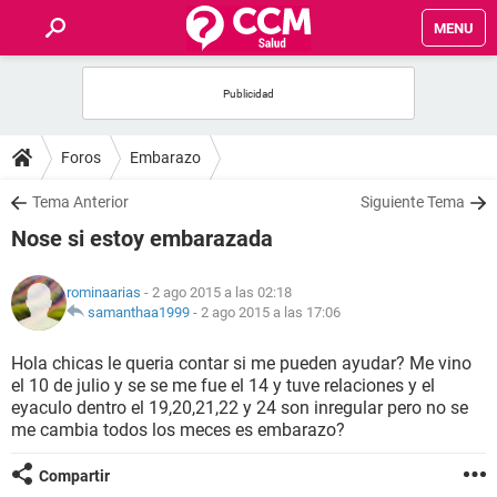
MENU
INICIO
FOROS
Foros
Embarazo
SALUD
Tema Anterior
Siguiente Tema
Nose si estoy embarazada
FAMILIA
rominaarias
- 2 ago 2015 a las 02:18
NUTRICIÓN
samanthaa1999
-
2 ago 2015 a las 17:06
Hola chicas le queria contar si me pueden ayudar? Me vino
BIENESTAR
el 10 de julio y se se me fue el 14 y tuve relaciones y el
eyaculo dentro el 19,20,21,22 y 24 son inregular pero no se
SEXUALIDAD
me cambia todos los meces es embarazo?
Compartir
GLOSARIO