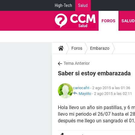
High-Tech
Salud
FOROS
SALUD
Foros
Embarazo
Tema Anterior
Saber si estoy embarazada
cariocafri
- 2 ago 2015 a las 01:36
Mayiito
-
2 ago 2015 a las 02:11
Hola llevo un año sin pastillas, y 6
llevo mi periodo el 26/07 hasta el 
después me llego un sangrado el 01