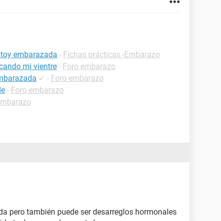
estoy embarazada
-
Fichas prácticas -Embarazo
cando mi vientre
-
Foro embarazo
embarazada
✓
-
Foro embarazo
de
-
Foro embarazo
embarazo
da pero también puede ser desarreglos hormonales