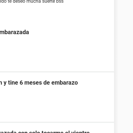
pido te deseo mucha suerte bss
 embarazada
an y tine 6 meses de embarazo