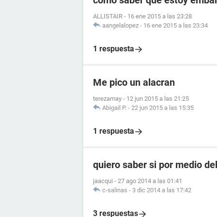
como saber que estoy embara
ALLISTAIR
-
16 ene 2015 a las 23:28
aangelalopez
-
16 ene 2015 a las 23:34
1 respuesta
Me pico un alacran
terezamay
-
12 jun 2015 a las 21:25
Abigail P.
-
22 jun 2015 a las 15:35
1 respuesta
quiero saber si por medio de
jaacqui
-
27 ago 2014 a las 01:41
c-salinas
-
3 dic 2014 a las 17:42
3 respuestas