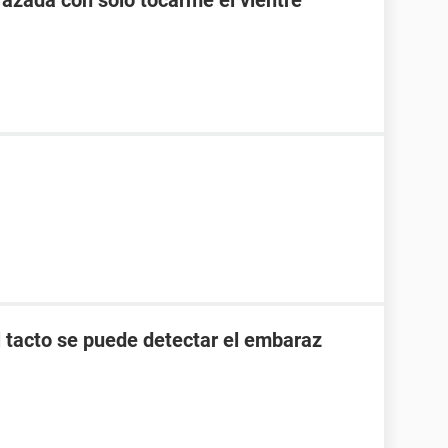
zada con solo tocarme el vientre
l tacto se puede detectar el embaraz