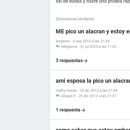
sal de dudas y hazte una prueba rá
Discusiones similares
ME pico un alacran y estoy
lesperan
-
6 sep 2012 a las 21:34
Miligarcia
-
31 jul 2023 a las 11:02
3 respuestas
ami esposa la pico un alacr
melky moran
-
25 dic 2012 a las 21:04
Abigail P.
-
25 dic 2012 a las 21:37
1 respuesta