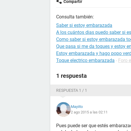
Compartir
Consulta también:
Saber si estoy embarazada
A los cuántos dias puedo saber si 
Como saber si estoy embarazada to
Que pasa si me da toques y estoy 
Estoy embarazada y hago popo ver
Toque electrico embarazada
-
Foro 
1 respuesta
RESPUESTA 1 / 1
Mayiito
2 ago 2015 a las 02:11
Pues puede ser que estés embaraza