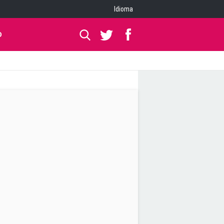
Idioma
O