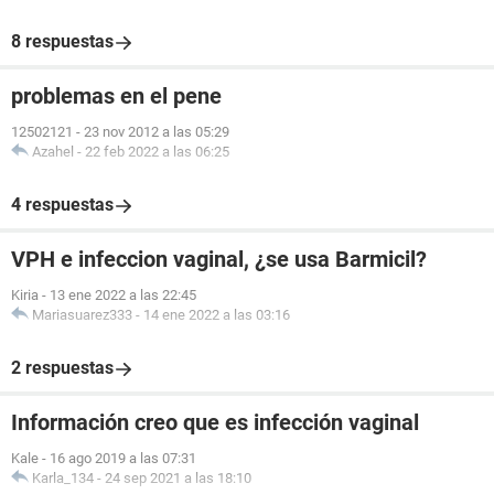
8 respuestas
problemas en el pene
12502121
-
23 nov 2012 a las 05:29
Azahel
-
22 feb 2022 a las 06:25
4 respuestas
VPH e infeccion vaginal, ¿se usa Barmicil?
Kiria
-
13 ene 2022 a las 22:45
Mariasuarez333
-
14 ene 2022 a las 03:16
2 respuestas
Información creo que es infección vaginal
Kale
-
16 ago 2019 a las 07:31
Karla_134
-
24 sep 2021 a las 18:10