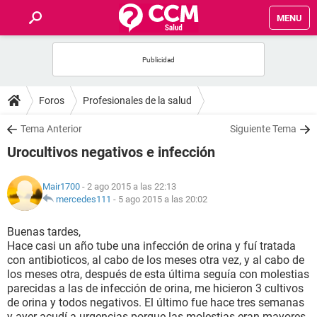
MENU
INICIO
FOROS
Foros
Profesionales de la salud
SALUD
Tema Anterior
Siguiente Tema
Urocultivos negativos e infección
FAMILIA
Mair1700
- 2 ago 2015 a las 22:13
NUTRICIÓN
mercedes111
-
5 ago 2015 a las 20:02
Buenas tardes,
BIENESTAR
Hace casi un año tube una infección de orina y fuí tratada
con antibioticos, al cabo de los meses otra vez, y al cabo de
SEXUALIDAD
los meses otra, después de esta última seguía con molestias
parecidas a las de infección de orina, me hicieron 3 cultivos
de orina y todos negativos. El último fue hace tres semanas
GLOSARIO
y ayer acudí a urgencias porque las molestias eran mayores