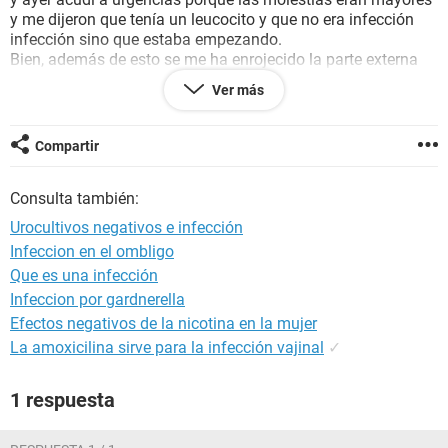
y me dijeron que tenía un leucocito y que no era infección
infección sino que estaba empezando.
Bien, además de esto se me ha enrojecido la parte externa
de la vagina y me pica y stoy a la espera del resultado del
Ver más
cultivo de flujo que me hizo la ginecologa.
Mi miedo es, podría tratarse de una cistitis intersticial? ya
que los cultivos me dan negativos y yo tenía molestias?
Compartir
Gracias,
Consulta también:
Urocultivos negativos e infección
Infeccion en el ombligo
Que es una infección
Infeccion por gardnerella
Efectos negativos de la nicotina en la mujer
La amoxicilina sirve para la infección vajinal
✓
1 respuesta