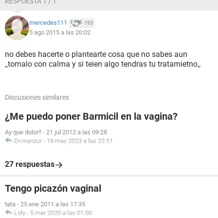
RESPUESTA 1 / 1
mercedes111
193
5 ago 2015 a las 20:02
no debes hacerte o plantearte cosa que no sabes aun
,,tomalo con calma y si teien algo tendras tu tratamietno,,
Discusiones similares
¿Me puedo poner Barmicil en la vagina?
Ay que dolor!!
-
21 jul 2012 a las 09:28
Dr.manzur
-
18 may 2023 a las 22:51
27 respuestas
Tengo picazón vaginal
tata
-
25 ene 2011 a las 17:35
Loly
-
5 mar 2020 a las 01:00