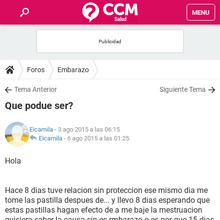
MENU
INICIO
FOROS
Foros
Embarazo
SALUD
Tema Anterior
Siguiente Tema
Que podue ser?
FAMILIA
Eicamila
- 3 ago 2015 a las 06:15
NUTRICIÓN
Eicamila
-
6 ago 2015 a las 01:25
Hola
BIENESTAR
SEXUALIDAD
Hace 8 dias tuve relacion sin proteccion ese mismo dia me
tome las pastilla despues de... y llevo 8 dias esperando que
estas pastillas hagan efecto de a me baje la mestruacion
GLOSARIO
quisiera saber la causa sin es rmbarazo o es por que 15 dias