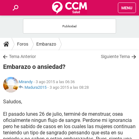
MENU
INICIO
FOROS
Foros
Embarazo
SALUD
Tema Anterior
Siguiente Tema
Embarazo o ansiedad?
FAMILIA
Mirandy
- 3 ago 2015 a las 06:36
NUTRICIÓN
Madura2015
-
3 ago 2015 a las 08:28
Saludos,
BIENESTAR
El pasado lunes 26 de julio, terminé de menstruar, osea
SEXUALIDAD
oficialmente ningun flujo de sangre. Perdone mi ignorancia
pero he sabido de casos en los cuales las mujeres continuan
teniendo un tipo de sangrado pensando que esta en su
GLOSARIO
periodo y no saben q estan embarazadas. Pues, siento una