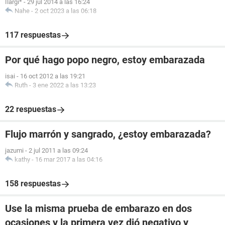
Ilargi*
-
29 jul 2014 a las 16:24
Nahe
-
2 oct 2023 a las 06:18
117 respuestas
Por qué hago popo negro, estoy embarazada
isai
-
16 oct 2012 a las 19:21
Ruth
-
3 ene 2022 a las 13:23
22 respuestas
Flujo marrón y sangrado, ¿estoy embarazada?
jazumi
-
2 jul 2011 a las 09:24
kathy
-
16 mar 2017 a las 04:16
158 respuestas
Use la misma prueba de embarazo en dos
ocasiones y la primera vez dió negativo y