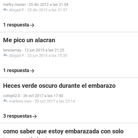
melky moran
-
25 dic 2012 a las 21:04
Abigail P.
-
25 dic 2012 a las 21:37
1 respuesta
Me pico un alacran
terezamay
-
12 jun 2015 a las 21:25
Abigail P.
-
22 jun 2015 a las 15:35
1 respuesta
Heces verde oscuro durante el embarazo
cotopli2.0
-
26 oct 2017 a las 17:40
marlene-ines
-
29 oct 2017 a las 23:14
3 respuestas
como saber que estoy embarazada con solo