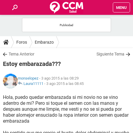
MENU
INICIO
FOROS
Foros
Embarazo
SALUD
Tema Anterior
Siguiente Tema
Estoy embarazada???
FAMILIA
monselopez
- 3 ago 2015 a las 08:29
NUTRICIÓN
Laura11111
-
3 ago 2015 a las 08:45
Hola, puedo quedar embarazada si mi novio no se vino
BIENESTAR
adentro de mi? Pero si toque el semen con las manos y
despues aunque me limpie, me vesti y no se si pueda por
SEXUALIDAD
haber alomejor ensuciado la ropa interior con semen quedar
embarazada
GLOSARIO
He sentido que me crecio el busto, dolor abdominal y mucho