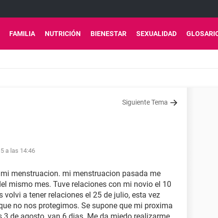
FAMILIA
NUTRICIÓN
BIENESTAR
SEXUALIDAD
GLOSARI
Siguiente Tema
5 a las 14:46
o mi menstruacion. mi menstruacion pasada me
 4 del mismo mes. Tuve relaciones con mi novio el 10
volvi a tener relaciones el 25 de julio, esta vez
ya que no nos protegimos. Se supone que mi proxima
 es 3 de agosto, van 6 dias. Me da miedo realizarme