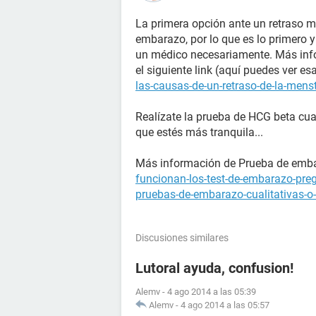
La primera opción ante un retraso m
embarazo, por lo que es lo primero 
un médico necesariamente. Más info
el siguiente link (aquí puedes ver e
las-causas-de-un-retraso-de-la-mens
Realízate la prueba de HCG beta cua
que estés más tranquila...
Más información de Prueba de emb
funcionan-los-test-de-embarazo-pre
pruebas-de-embarazo-cualitativas-o-
Discusiones similares
Lutoral ayuda, confusion!
Alemv
-
4 ago 2014 a las 05:39
Alemv
-
4 ago 2014 a las 05:57