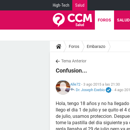
High-Tech
Salud
FOROS
SALUD
Foros
Embarazo
Tema Anterior
Confusion...
Alle72
- 3 ago 2015 a las 21:30
Dr. Joseph Exebio
-
4 ago 201
Hola, tengo 18 años y no ha llegad
llego el dia 1 de julio y se quito el
de julio, usamos proteccion. Despues 
tome la pastilla del dia siguiente 
regla llegaba el 29 de julio pero ya