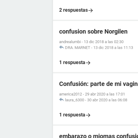
2 respuestas
confusion sobre Norgilen
andrealumbi
-
13 dic 2018 a las 02:30
DRA. MARNET
-
13 dic 2018 a las 11:13
1 respuesta
Confusión: parte de mi vagi
america2012
-
29 abr 2020 a las 17:01
laura_6300
-
30 abr 2020 a las 06:08
1 respuesta
embarazo o miomas confusi