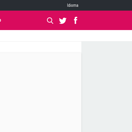
Idioma
O