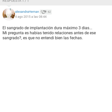
RESPUESTA 1 / 1
RESPONDAN POR FAVOOOOOR !!!!!!
QUIERO SABER !!!!!
alexandraHernan
62
MUCHAS GRACIAS!!!!!!! :D
4 ago 2015 a las 08:44
El sangrado de implantación dura máximo 3 dias...
Mi pregunta es habias tenido relaciones antes de ese
sangrado?, es que no entendi bien las fechas.