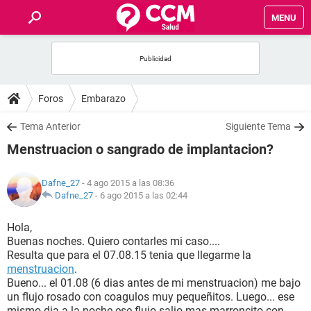
MENU
INICIO
FOROS
Foros
Embarazo
SALUD
Tema Anterior
Siguiente Tema
Menstruacion o sangrado de implantacion?
FAMILIA
Dafne_27
- 4 ago 2015 a las 08:36
NUTRICIÓN
Dafne_27
-
6 ago 2015 a las 02:44
Hola,
BIENESTAR
Buenas noches. Quiero contarles mi caso....
Resulta que para el 07.08.15 tenia que llegarme la
SEXUALIDAD
menstruacion
.
Bueno... el 01.08 (6 dias antes de mi menstruacion) me bajo
un flujo rosado con coagulos muy pequeñitos. Luego... ese
GLOSARIO
mismo dia a la noche ese flujo salio mas marroncito con