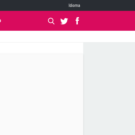
Idioma
O