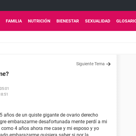
FAMILIA
NUTRICIÓN
BIENESTAR
SEXUALIDAD
GLOSARI
Siguiente Tema
me?
 05:01
18:51
5 años de un quiste gigante de ovario derecho
ogre embarazarme desafortunada mente perdí a mi
. como 4 años ahora me case y mi esposo y yo
ado embarazarme quisiera saber si por la