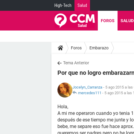
High-Tech
Salud
FOROS
SALUD
Foros
Embarazo
Tema Anterior
Por que no logro embarazar
Jocelyn_Carranza
- 5 ago 2015 a las
mercedes111
-
5 ago 2015 a las 
Hola,
A mi me operaron cuando yo tenia 1
después de ese tiempo me junte y l
bebe, me separe eso fue hace aprox
queremos ser padres pero no he logr