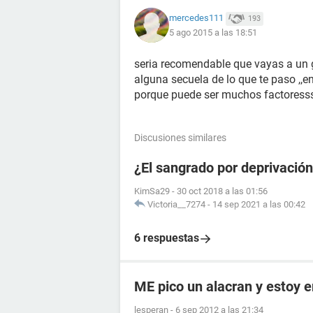
mercedes111
193
5 ago 2015 a las 18:51
seria recomendable que vayas a un g
alguna secuela de lo que te paso ,,en
porque puede ser muchos factoress
Discusiones similares
¿El sangrado por deprivació
KimSa29
-
30 oct 2018 a las 01:56
Victoria__7274
-
14 sep 2021 a las 00:42
6 respuestas
ME pico un alacran y estoy
lesperan
-
6 sep 2012 a las 21:34