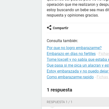
operación que me realizaron y despu
estoy buscando un bebe sea mas di
respuesta y opiniones gracias.
Compartir
Consulta también:
Por que no logro embarazarme?
Embarazo en días no fertiles
-
Ficha
Tome loxcell y no sabía que estab
Que pasa si me pica un alacran y 
Estoy embarazada y no puedo dejar
Como embarazarme rapido
-
Fichas
1 respuesta
RESPUESTA 1 / 1