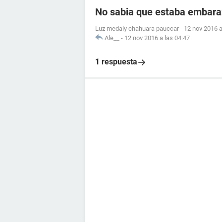
No sabia que estaba embar
Luz medaly chahuara pauccar
-
12 nov 2016 a
Ale__
-
12 nov 2016 a las 04:47
1 respuesta