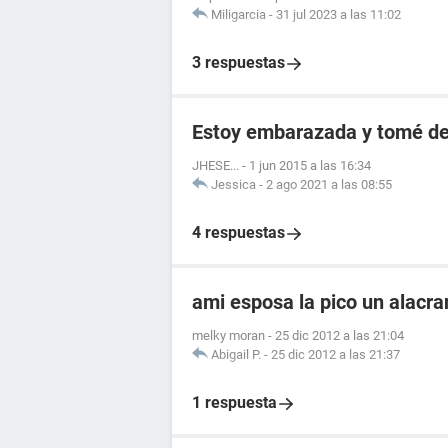
Miligarcia
-
31 jul 2023 a las 11:02
3 respuestas
Estoy embarazada y tomé de
JHESE...
-
1 jun 2015 a las 16:34
Jessica
-
2 ago 2021 a las 08:55
4 respuestas
ami esposa la pico un alacr
melky moran
-
25 dic 2012 a las 21:04
Abigail P.
-
25 dic 2012 a las 21:37
1 respuesta