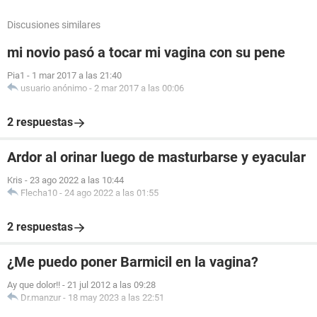
Discusiones similares
mi novio pasó a tocar mi vagina con su pene
Pia1
-
1 mar 2017 a las 21:40
usuario anónimo
-
2 mar 2017 a las 00:06
2 respuestas
Ardor al orinar luego de masturbarse y eyacular
Kris
-
23 ago 2022 a las 10:44
Flecha10
-
24 ago 2022 a las 01:55
2 respuestas
¿Me puedo poner Barmicil en la vagina?
Ay que dolor!!
-
21 jul 2012 a las 09:28
Dr.manzur
-
18 may 2023 a las 22:51