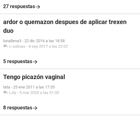
27 respuestas
ardor o quemazon despues de aplicar trexen
duo
lunallena3
-
22 dic 2016 a las 18:58
c-salinas
-
4 sep 2017 a las 22:02
5 respuestas
Tengo picazón vaginal
tata
-
25 ene 2011 a las 17:35
Loly
-
5 mar 2020 a las 01:00
8 respuestas