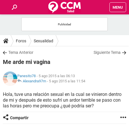
MENU
INICIO
FOROS
Foros
Sexualidad
SALUD
Tema Anterior
Siguiente Tema
Me arde mi vagina
FAMILIA
Panesito78
- 5 ago 2015 a las 06:13
NUTRICIÓN
Alexandra97m
-
5 ago 2015 a las 11:54
Hola, tuve una relación sexual en la cual se vinieron dentro
BIENESTAR
de mi y después de esto sufrí un ardor terrible se paso con
las horas pero me preocupa ¿qué podría ser?
SEXUALIDAD
Compartir
GLOSARIO