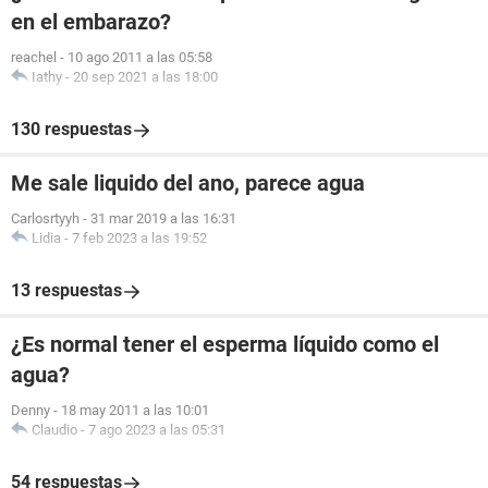
en el embarazo?
reachel
-
10 ago 2011 a las 05:58
Iathy
-
20 sep 2021 a las 18:00
130 respuestas
Me sale liquido del ano, parece agua
Carlosrtyyh
-
31 mar 2019 a las 16:31
Lidia
-
7 feb 2023 a las 19:52
13 respuestas
¿Es normal tener el esperma líquido como el
agua?
Denny
-
18 may 2011 a las 10:01
Claudio
-
7 ago 2023 a las 05:31
54 respuestas