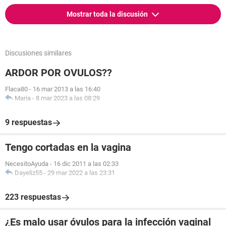
Mostrar toda la discusión
Discusiones similares
ARDOR POR OVULOS??
Flaca80
-
16 mar 2013 a las 16:40
Maria
-
8 mar 2023 a las 08:29
9 respuestas
Tengo cortadas en la vagina
NecesitoAyuda
-
16 dic 2011 a las 02:33
Dayeliz55
-
29 mar 2022 a las 23:31
223 respuestas
¿Es malo usar óvulos para la infección vaginal