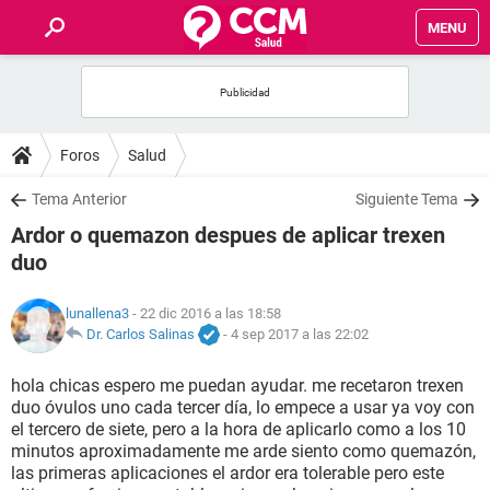
MENU
INICIO
FOROS
Foros
Salud
SALUD
Tema Anterior
Siguiente Tema
Ardor o quemazon despues de aplicar trexen
FAMILIA
duo
NUTRICIÓN
lunallena3
- 22 dic 2016 a las 18:58
Dr. Carlos Salinas
-
4 sep 2017 a las 22:02
BIENESTAR
hola chicas espero me puedan ayudar. me recetaron trexen
duo óvulos uno cada tercer día, lo empece a usar ya voy con
SEXUALIDAD
el tercero de siete, pero a la hora de aplicarlo como a los 10
minutos aproximadamente me arde siento como quemazón,
las primeras aplicaciones el ardor era tolerable pero este
GLOSARIO