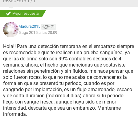
RESPUESTA 1 / 1
P.D cuando fui al hospital y por tres semanas aparte del
Mejor respuesta
estres y todo solo he comido frutas y verduras, nada de
carne, pollo, pescado, lacteos, ni grasas por la infección en el
Madura2015
71
estomago
5 ago 2015 a las 20:09
Mil gracias por su ayuda!!! :$
Hola!! Para una detección temprana en el embarazo siempre
es recomendable que te realicen una prueba sanguínea, ya
que las de orina solo son 99% confiables después de 4
semanas, ahora, el hecho que mencionas que sostuviste
relaciones sin penetración y sin fluidos, me hace pensar que
solo fueron roces, lo que no me acaba de convencer es la
forma en que se presentó tu período, cuando es por
sangrado por implantación, es un flujo amarronado, escaso
y de corta duración (máximo 4 días) ahora si tu período
llego con sangre fresca, aunque haya sido de menor
intensidad, descarta que sea un embarazo. Mantenme
informada.