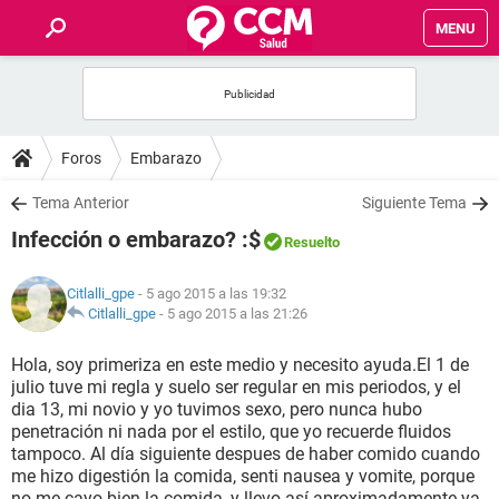
MENU
INICIO
FOROS
Foros
Embarazo
SALUD
Tema Anterior
Siguiente Tema
Infección o embarazo? :$
Resuelto
FAMILIA
Citlalli_gpe
- 5 ago 2015 a las 19:32
NUTRICIÓN
Citlalli_gpe
-
5 ago 2015 a las 21:26
Hola, soy primeriza en este medio y necesito ayuda.El 1 de
BIENESTAR
julio tuve mi regla y suelo ser regular en mis periodos, y el
dia 13, mi novio y yo tuvimos sexo, pero nunca hubo
SEXUALIDAD
penetración ni nada por el estilo, que yo recuerde fluidos
tampoco. Al día siguiente despues de haber comido cuando
me hizo digestión la comida, senti nausea y vomite, porque
GLOSARIO
no me cayo bien la comida, y llevo así aproximadamente ya