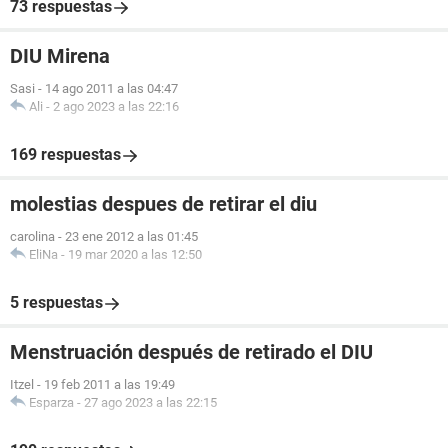
73 respuestas
DIU Mirena
Sasi
-
14 ago 2011 a las 04:47
Ali
-
2 ago 2023 a las 22:16
169 respuestas
molestias despues de retirar el diu
carolina
-
23 ene 2012 a las 01:45
EliNa
-
19 mar 2020 a las 12:50
5 respuestas
Menstruación después de retirado el DIU
Itzel
-
19 feb 2011 a las 19:49
Esparza
-
27 ago 2023 a las 22:15