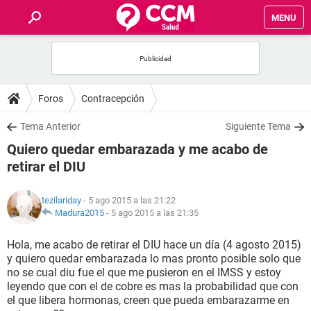
MENU
INICIO
FOROS
Foros
Contracepción
SALUD
Tema Anterior
Siguiente Tema
Quiero quedar embarazada y me acabo de
FAMILIA
retirar el DIU
NUTRICIÓN
tezilariday
- 5 ago 2015 a las 21:22
Madura2015
-
5 ago 2015 a las 21:35
BIENESTAR
Hola, me acabo de retirar el DIU hace un día (4 agosto 2015)
y quiero quedar embarazada lo mas pronto posible solo que
SEXUALIDAD
no se cual diu fue el que me pusieron en el IMSS y estoy
leyendo que con el de cobre es mas la probabilidad que con
el que libera hormonas, creen que pueda embarazarme en
GLOSARIO