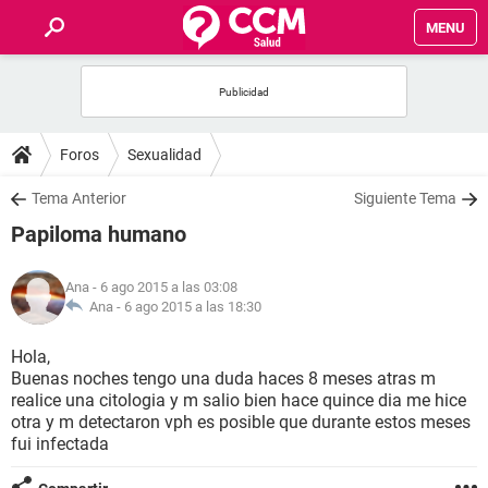
MENU
INICIO
FOROS
Foros
Sexualidad
SALUD
Tema Anterior
Siguiente Tema
Papiloma humano
FAMILIA
Ana
- 6 ago 2015 a las 03:08
NUTRICIÓN
Ana -
6 ago 2015 a las 18:30
Hola,
BIENESTAR
Buenas noches tengo una duda haces 8 meses atras m
realice una citologia y m salio bien hace quince dia me hice
SEXUALIDAD
otra y m detectaron vph es posible que durante estos meses
fui infectada
GLOSARIO