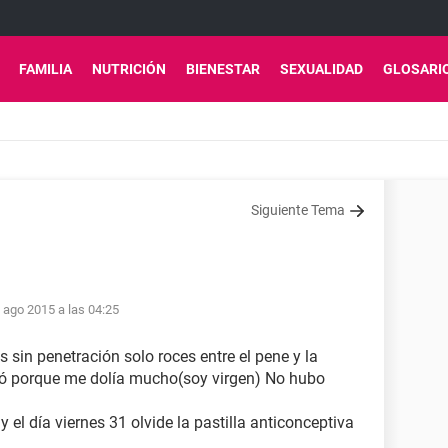
FAMILIA
NUTRICIÓN
BIENESTAR
SEXUALIDAD
GLOSARI
Siguiente Tema
 ago 2015 a las 04:25
es sin penetración solo roces entre el pene y la
tró porque me dolía mucho(soy virgen) No hubo
el día viernes 31 olvide la pastilla anticonceptiva