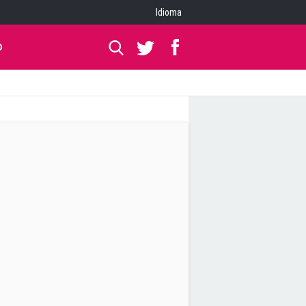
Idioma
O