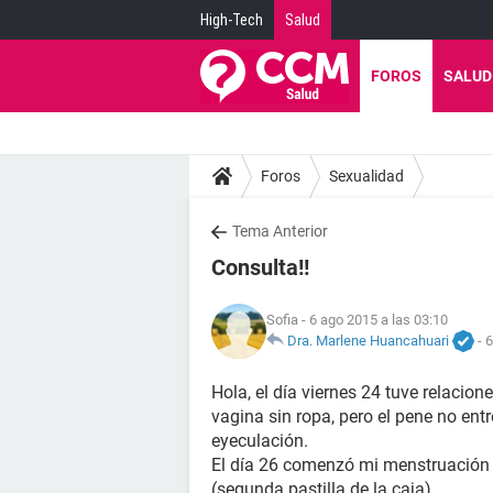
High-Tech
Salud
FOROS
SALUD
Foros
Sexualidad
Tema Anterior
Consulta!!
Sofia
- 6 ago 2015 a las 03:10
Dra. Marlene Huancahuari
-
6
Hola, el día viernes 24 tuve relacion
vagina sin ropa, pero el pene no en
eyeculación.
El día 26 comenzó mi menstruación y 
(segunda pastilla de la caja).